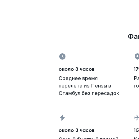
Фак
около 3 часов
17
Среднее время
Р
перелета из Пензы в
г
Стамбул без пересадок
около 3 часов
15