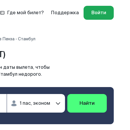
Где мой билет?
Поддержка
Войти
 Пенза - Стамбул
T)
н даты вылета, чтобы
Стамбул недорого.
Найти