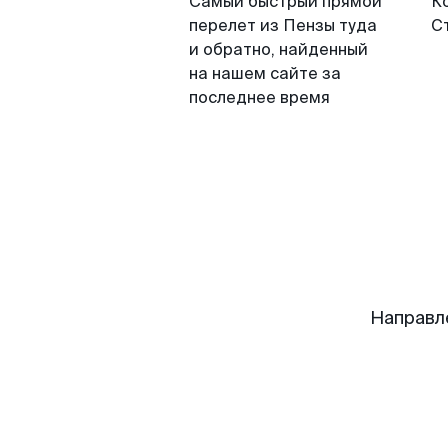
Самый быстрый прямой
К
перелет из Пензы туда
С
и обратно, найденный
на нашем сайте за
последнее время
Направл