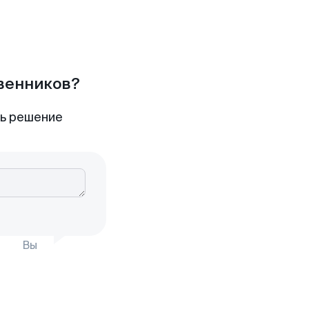
твенников?
ть решение
Вы