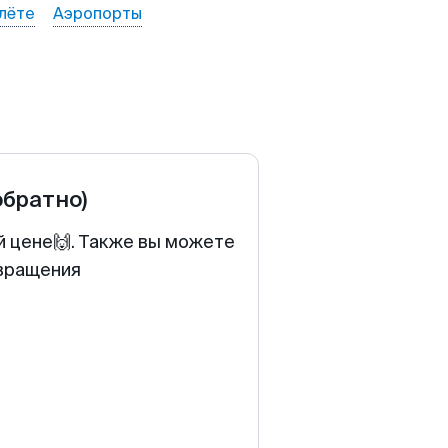
лёте
Аэропорты
обратно)
й цене🙌. Также вы можете
звращения