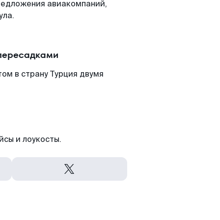
редложения авиакомпаний,
ула.
 пересадками
ом в страну Турция двумя
йсы и лоукосты.