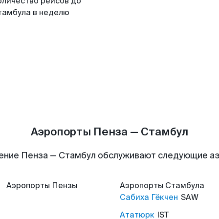
оличество рейсов до
тамбула в неделю
Аэропорты Пенза — Стамбул
ение Пенза — Стамбул обслуживают следующие а
Аэропорты
Пензы
Аэропорты
Стамбула
Сабиха Гёкчен
SAW
Ататюрк
IST