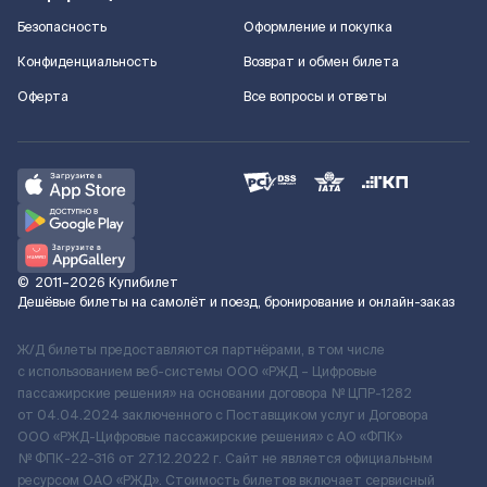
Безопасность
Оформление и покупка
Конфиденциальность
Возврат и обмен билета
Оферта
Все вопросы и ответы
©
2011–2026
Купибилет
Дешёвые билеты на самолёт и поезд, бронирование и онлайн-заказ
Ж/Д билеты предоставляются партнёрами, в том числе
с использованием веб-системы ООО «РЖД – Цифровые
пассажирские решения» на основании договора № ЦПР-1282
от 04.04.2024 заключенного с Поставщиком услуг и Договора
ООО «РЖД-Цифровые пассажирские решения» c АО «ФПК»
№ ФПК-22-316 от 27.12.2022 г. Сайт не является официальным
ресурсом ОАО «РЖД». Стоимость билетов включает сервисный