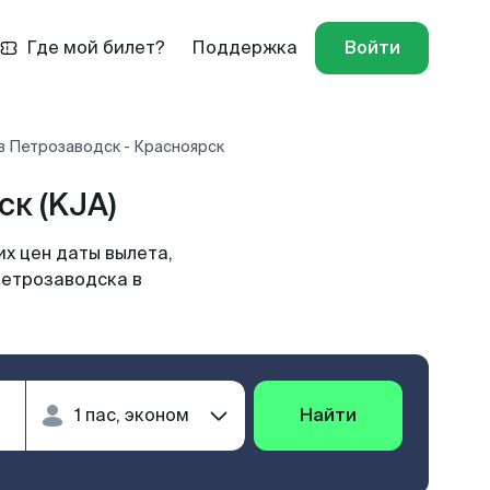
Где мой билет?
Поддержка
Войти
в Петрозаводск - Красноярск
к (KJA)
х цен даты вылета,
Петрозаводска в
Найти