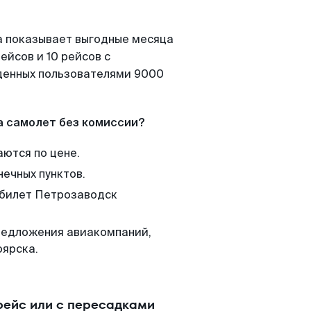
а показывает выгодные месяца
ейсов и 10 рейсов с
йденных пользователями 9000
а самолет без комиссии?
аются по цене.
нечных пунктов.
 билет Петрозаводск
редложения авиакомпаний,
оярска.
рейс или с пересадками