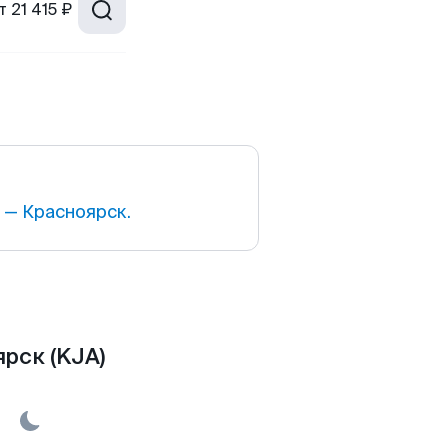
т
21 415 ₽
— Красноярск.
рск (KJA)