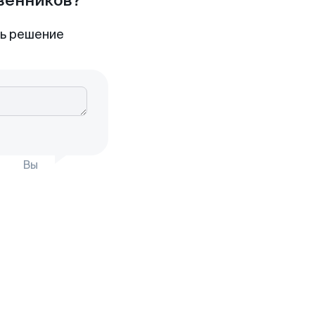
твенников?
ть решение
Вы