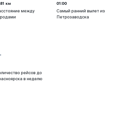
81 км
01:00
асстояние между
Самый ранний вылет из
ородами
Петрозаводска
оличество рейсов до
расноярска в неделю