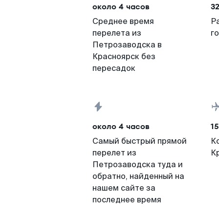
около 4 часов
32
Среднее время
Р
перелета из
г
Петрозаводска в
Красноярск без
пересадок
около 4 часов
15
Самый быстрый прямой
К
перелет из
К
Петрозаводска туда и
обратно, найденный на
нашем сайте за
последнее время