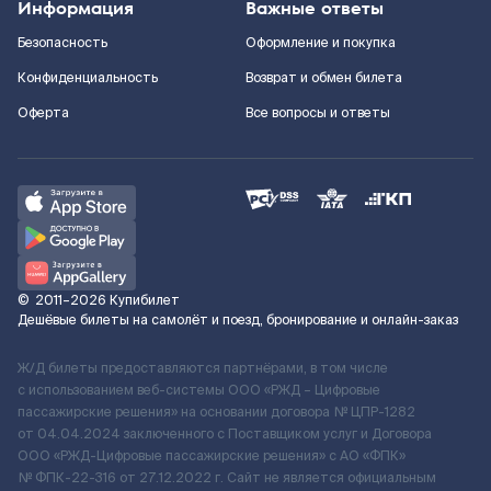
Информация
Важные ответы
Безопасность
Оформление и покупка
Конфиденциальность
Возврат и обмен билета
Оферта
Все вопросы и ответы
©
2011–2026
Купибилет
Дешёвые билеты на самолёт и поезд, бронирование и онлайн-заказ
Ж/Д билеты предоставляются партнёрами, в том числе
с использованием веб-системы ООО «РЖД – Цифровые
пассажирские решения» на основании договора № ЦПР-1282
от 04.04.2024 заключенного с Поставщиком услуг и Договора
ООО «РЖД-Цифровые пассажирские решения» c АО «ФПК»
№ ФПК-22-316 от 27.12.2022 г. Сайт не является официальным