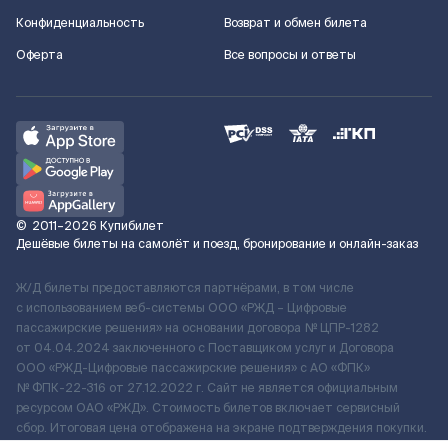
Конфиденциальность
Возврат и обмен билета
Оферта
Все вопросы и ответы
©
2011–2026
Купибилет
Дешёвые билеты на самолёт и поезд, бронирование и онлайн-заказ
Ж/Д билеты предоставляются партнёрами, в том числе
с использованием веб-системы ООО «РЖД – Цифровые
пассажирские решения» на основании договора № ЦПР-1282
от 04.04.2024 заключенного с Поставщиком услуг и Договора
ООО «РЖД-Цифровые пассажирские решения» c АО «ФПК»
№ ФПК-22-316 от 27.12.2022 г. Сайт не является официальным
ресурсом ОАО «РЖД». Стоимость билетов включает сервисный
сбор. Итоговая цена отображена на экране подтверждения покупки.