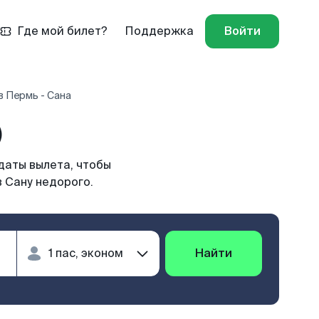
Где мой билет?
Поддержка
Войти
 Пермь - Сана
)
даты вылета, чтобы
 Сану недорого.
Найти