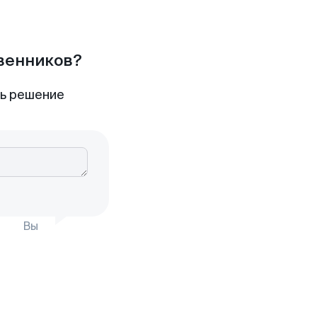
твенников?
ть решение
Вы