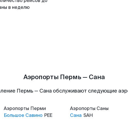
оличество рейсов до
аны в неделю
Аэропорты Пермь — Сана
ление Пермь — Сана обслуживают следующие аэ
Аэропорты
Перми
Аэропорты
Саны
Большое Савино
PEE
Сана
SAH