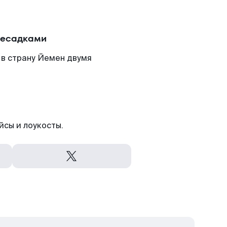
ресадками
 в страну Йемен двумя
йсы и лоукосты.