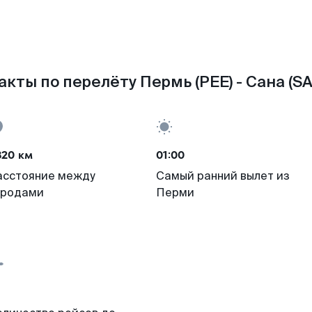
акты по перелёту Пермь (PEE) - Сана (SA
820 км
01:00
асстояние между
Самый ранний вылет из
ородами
Перми