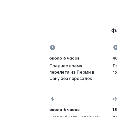
Ф
около 6 часов
4
Среднее время
Р
перелета из Перми в
г
Сану без пересадок
около 6 часов
15