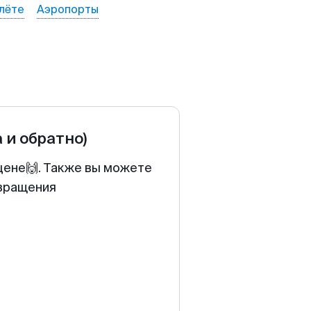
лёте
Аэропорты
а и обратно)
цене🙌. Также вы можете
звращения