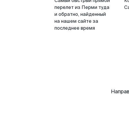
Самый быстрый прямой
К
перелет из Перми туда
С
и обратно, найденный
на нашем сайте за
последнее время
Направ