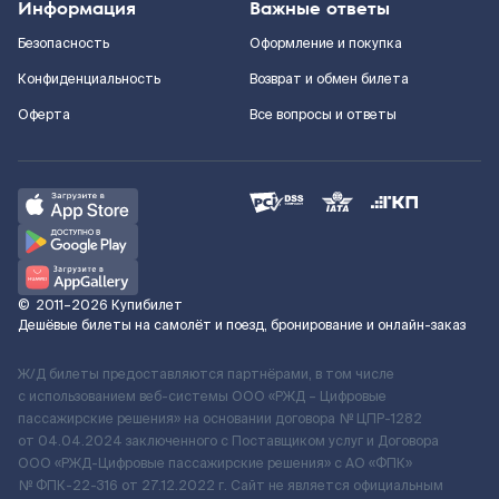
Информация
Важные ответы
Безопасность
Оформление и покупка
Конфиденциальность
Возврат и обмен билета
Оферта
Все вопросы и ответы
©
2011–2026
Купибилет
Дешёвые билеты на самолёт и поезд, бронирование и онлайн-заказ
Ж/Д билеты предоставляются партнёрами, в том числе
с использованием веб-системы ООО «РЖД – Цифровые
пассажирские решения» на основании договора № ЦПР-1282
от 04.04.2024 заключенного с Поставщиком услуг и Договора
ООО «РЖД-Цифровые пассажирские решения» c АО «ФПК»
№ ФПК-22-316 от 27.12.2022 г. Сайт не является официальным