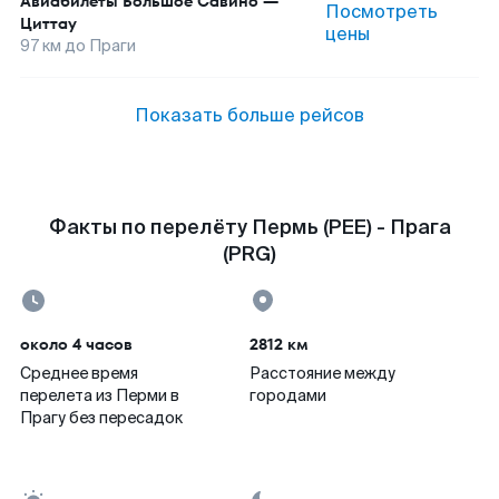
Авиабилеты
Большое Савино
—
Посмотреть
Циттау
цены
97
км до
Праги
Показать больше рейсов
Факты по перелёту Пермь (PEE) - Прага
(PRG)
около 4 часов
2812 км
Среднее время
Расстояние между
перелета из Перми в
городами
Прагу без пересадок