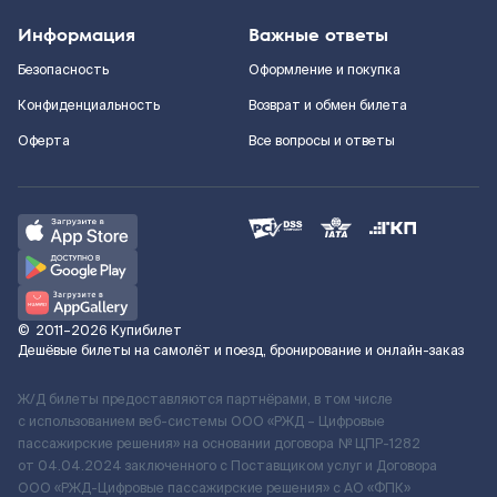
Информация
Важные ответы
Безопасность
Оформление и покупка
Конфиденциальность
Возврат и обмен билета
Оферта
Все вопросы и ответы
©
2011–2026
Купибилет
Дешёвые билеты на самолёт и поезд, бронирование и онлайн-заказ
Ж/Д билеты предоставляются партнёрами, в том числе
с использованием веб-системы ООО «РЖД – Цифровые
пассажирские решения» на основании договора № ЦПР-1282
от 04.04.2024 заключенного с Поставщиком услуг и Договора
ООО «РЖД-Цифровые пассажирские решения» c АО «ФПК»