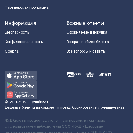
Партнерская программа
Информация
Важные ответы
Безопасность
Оформление и покупка
Конфиденциальность
Возврат и обмен билета
Оферта
Все вопросы и ответы
©
2011–2026
Купибилет
Дешёвые билеты на самолёт и поезд, бронирование и онлайн-заказ
Ж/Д билеты предоставляются партнёрами, в том числе
с использованием веб-системы ООО «РЖД – Цифровые
пассажирские решения» на основании договора № ЦПР-1282