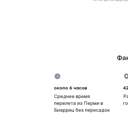
Фак
около 6 часов
4
Среднее время
Р
перелета из Перми в
г
Биарриц без пересадок