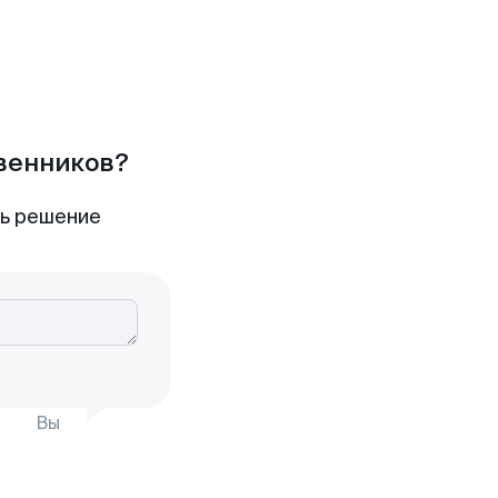
твенников?
ть решение
Вы