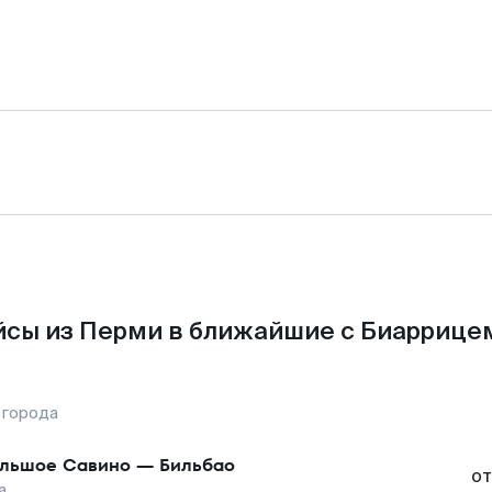
сы из Перми в ближайшие с Биаррице
 города
льшое Савино
—
Бильбао
от
а