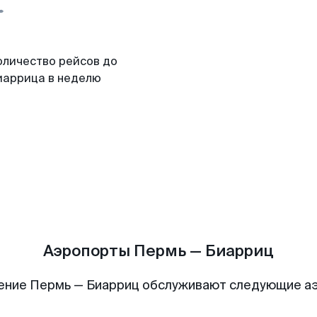
оличество рейсов до
иаррица в неделю
Аэропорты Пермь — Биарриц
ение Пермь — Биарриц обслуживают следующие а