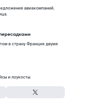
редложения авиакомпаний,
ица.
 пересадками
том в страну Франция двумя
йсы и лоукосты.