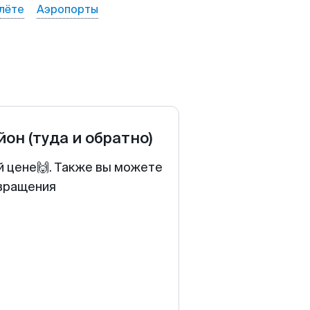
лёте
Аэропорты
йон
(туда и обратно)
й цене🙌. Также вы можете
звращения