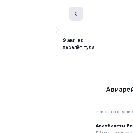
9 авг, вс
перелёт туда
Авиарей
Рейсы в соседние
Авиабилеты
Бо
113
км до
Биарриц