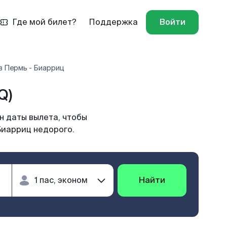
Где мой билет?
Поддержка
Войти
в Пермь - Биарриц
Q)
н даты вылета, чтобы
Биарриц недорого.
Найти