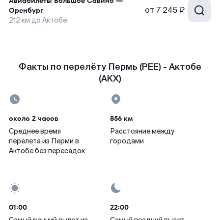
Авиабилеты
Большое Савино
—
от
7 245 ₽
Оренбург
212
км до
Актобе
Факты по перелёту Пермь (PEE) - Актобе
(AKX)
около 2 часов
856 км
Среднее время
Расстояние между
перелета из Перми в
городами
Актобе без пересадок
01:00
22:00