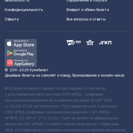
Безопасность
Оформление и покупка
Конфиденциальность
Возврат и обмен билета
Оферта
Все вопросы и ответы
©
2011–2026
Купибилет
Дешёвые билеты на самолёт и поезд, бронирование и онлайн-заказ
Ж/Д билеты предоставляются партнёрами, в том числе
с использованием веб-системы ООО «РЖД – Цифровые
пассажирские решения» на основании договора № ЦПР-1282
от 04.04.2024 заключенного с Поставщиком услуг и Договора
ООО «РЖД-Цифровые пассажирские решения» c АО «ФПК»
№ ФПК-22-316 от 27.12.2022 г. Сайт не является официальным
ресурсом ОАО «РЖД». Стоимость билетов включает сервисный
сбор. Итоговая цена отображена на экране подтверждения покупки.