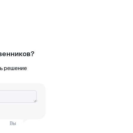
твенников?
ть решение
Вы