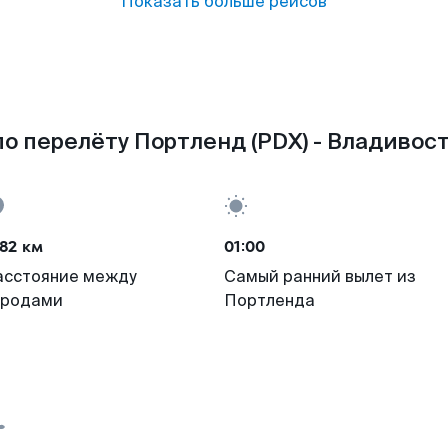
Показать больше рейсов
о перелёту Портленд (PDX) - Владивост
82 км
01:00
асстояние между
Самый ранний вылет из
ородами
Портленда