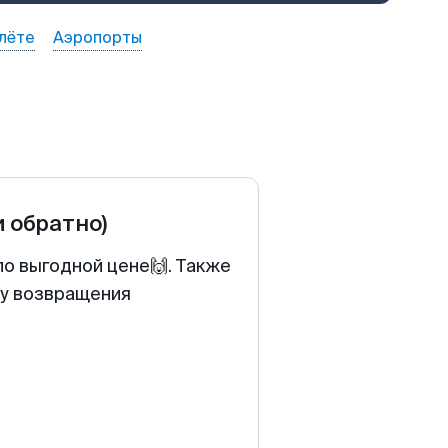
лёте
Аэропорты
и обратно)
по выгодной цене🙌. Также
ту возвращения