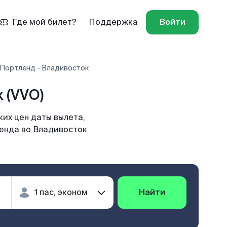
Где мой билет?
Поддержка
Войти
 Портленд - Владивосток
 (VVO)
их цен даты вылета,
ленда во Владивосток
Найти