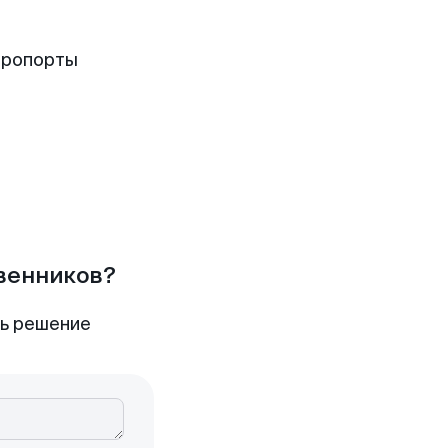
эропорты
твенников?
ть решение