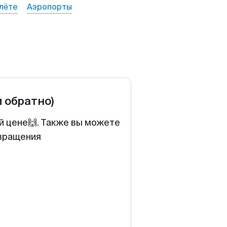
лёте
Аэропорты
и обратно)
й цене🙌. Также вы можете
звращения