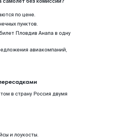
а самолет без комиссии?
аются по цене.
нечных пунктов.
 билет Пловдив Анапа в одну
редложения авиакомпаний,
 пересадками
том в страну Россия двумя
йсы и лоукосты.