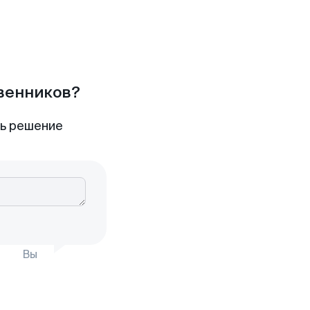
твенников?
ть решение
Вы