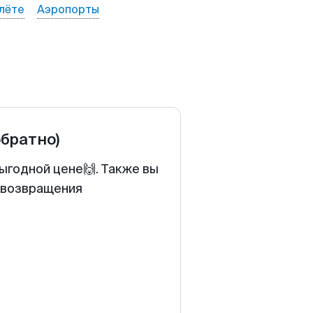
лёте
Аэропорты
обратно)
ыгодной цене🙌. Также вы
у возвращения