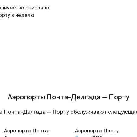
оличество рейсов до
орту в неделю
Аэропорты Понта-Делгада — Порту
е Понта-Делгада — Порту обслуживают следующи
Аэропорты
Понта-
Аэропорты
Порту