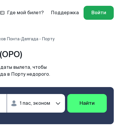
Где мой билет?
Поддержка
Войти
сов Понта-Делгада - Порту
(OPO)
 даты вылета, чтобы
да в Порту недорого.
Найти