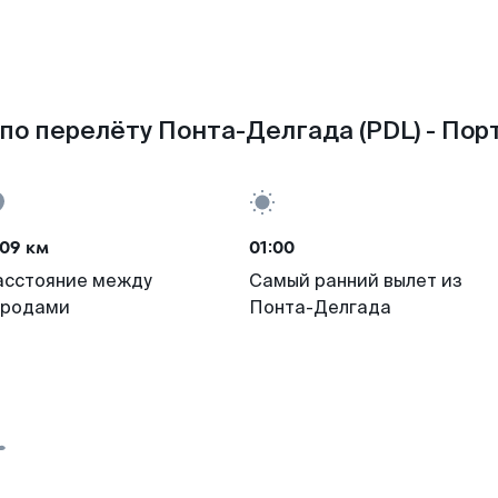
по перелёту Понта-Делгада (PDL) - Порт
09 км
01:00
асстояние между
Самый ранний вылет из
ородами
Понта-Делгада