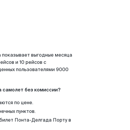
а показывает выгодные месяца
ейсов и 10 рейсов с
йденных пользователями 9000
а самолет без комиссии?
аются по цене.
нечных пунктов.
 билет Понта-Делгада Порту в