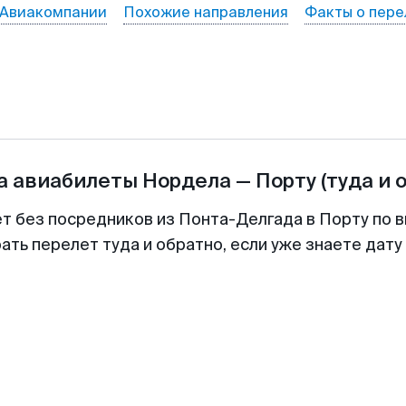
Авиакомпании
Похожие направления
Факты о пере
а авиабилеты
Нордела
—
Порту
(туда и 
ет без посредников из Понта-Делгада в Порту по в
ть перелет туда и обратно, если уже знаете дат