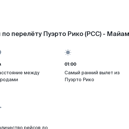
по перелёту Пуэрто Рико (PCC) - Майам
м
01:00
асстояние между
Самый ранний вылет из
ородами
Пуэрто Рико
оличество рейсов до