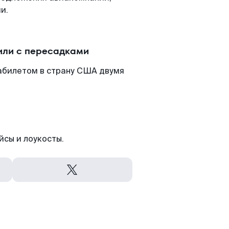
и.
или с пересадками
абилетом в страну США двумя
йсы и лоукосты.