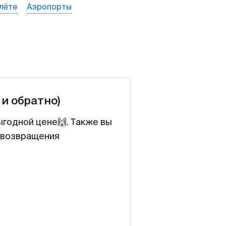
лёте
Аэропорты
 и обратно)
ыгодной цене🙌. Также вы
у возвращения