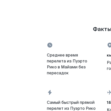
Факты 
к
Среднее время
перелета из Пуэрто
Р
Рико в Майами без
г
пересадок
15
Самый быстрый прямой
перелет из Пуэрто Рико
К