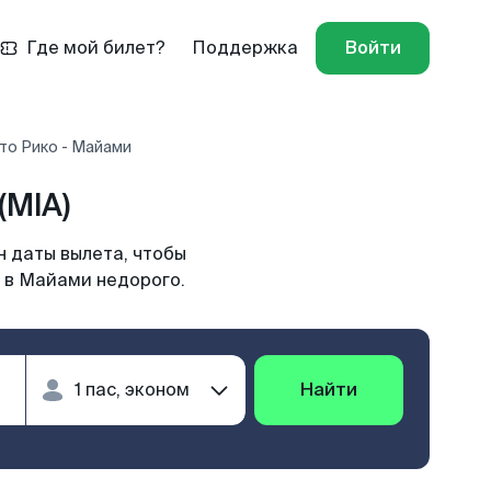
Где мой билет?
Поддержка
Войти
то Рико - Майами
(MIA)
 даты вылета, чтобы
о в Майами недорого.
Найти