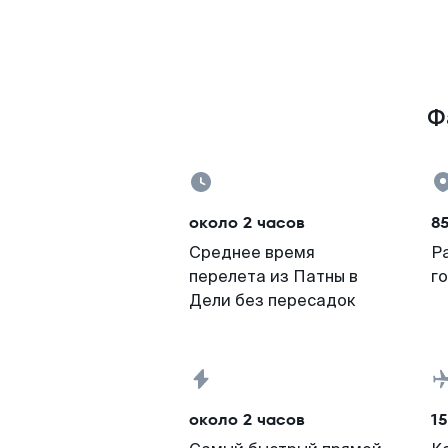
Ф
около 2 часов
85
Среднее время
Р
перелета из Патны в
г
Дели без пересадок
около 2 часов
15