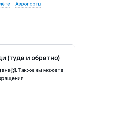
лёте
Аэропорты
ди
(туда и обратно)
цене🙌. Также вы можете
звращения