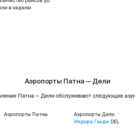
оличество рейсов до
ели в неделю
Аэропорты Патна — Дели
ление Патна — Дели обслуживают следующие аэ
Аэропорты
Патны
Аэропорты
Дели
Индира Ганди
DEL