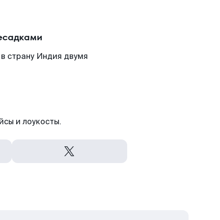
ресадками
 в страну Индия двумя
йсы и лоукосты.