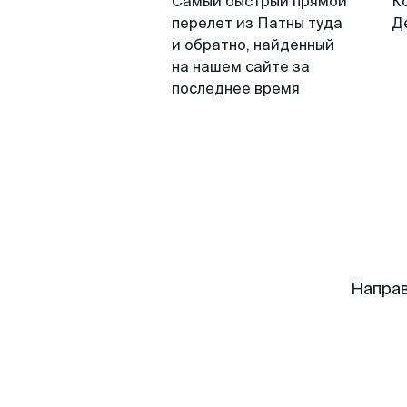
Самый быстрый прямой
К
перелет из Патны туда
Д
и обратно, найденный
на нашем сайте за
последнее время
Направ