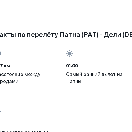
акты по перелёту Патна (PAT) - Дели (DE
7 км
01:00
асстояние между
Самый ранний вылет из
ородами
Патны