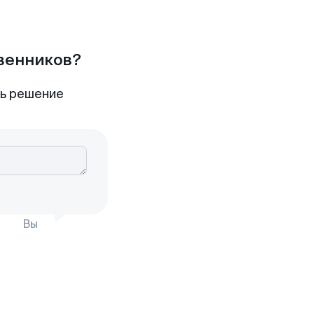
твенников?
ть решение
Вы