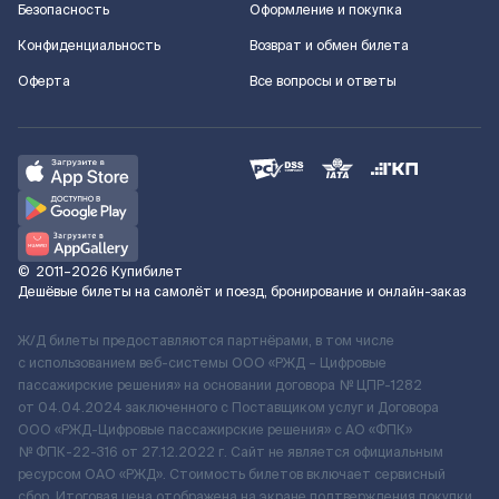
Безопасность
Оформление и покупка
Конфиденциальность
Возврат и обмен билета
Оферта
Все вопросы и ответы
©
2011–2026
Купибилет
Дешёвые билеты на самолёт и поезд, бронирование и онлайн-заказ
Ж/Д билеты предоставляются партнёрами, в том числе
с использованием веб-системы ООО «РЖД – Цифровые
пассажирские решения» на основании договора № ЦПР-1282
от 04.04.2024 заключенного с Поставщиком услуг и Договора
ООО «РЖД-Цифровые пассажирские решения» c АО «ФПК»
№ ФПК-22-316 от 27.12.2022 г. Сайт не является официальным
ресурсом ОАО «РЖД». Стоимость билетов включает сервисный
сбор. Итоговая цена отображена на экране подтверждения покупки.