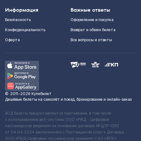
Информация
Важные ответы
Безопасность
Оформление и покупка
Конфиденциальность
Возврат и обмен билета
Оферта
Все вопросы и ответы
©
2011–2026
Купибилет
Дешёвые билеты на самолёт и поезд, бронирование и онлайн-заказ
Ж/Д билеты предоставляются партнёрами, в том числе
с использованием веб-системы ООО «РЖД – Цифровые
пассажирские решения» на основании договора № ЦПР-1282
от 04.04.2024 заключенного с Поставщиком услуг и Договора
ООО «РЖД-Цифровые пассажирские решения» c АО «ФПК»