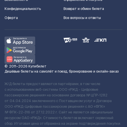
Конфиденциальность
Возврат и обмен билета
Оферта
Все вопросы и ответы
©
2011–2026
Купибилет
Дешёвые билеты на самолёт и поезд, бронирование и онлайн-заказ
Ж/Д билеты предоставляются партнёрами, в том числе
с использованием веб-системы ООО «РЖД – Цифровые
пассажирские решения» на основании договора № ЦПР-1282
от 04.04.2024 заключенного с Поставщиком услуг и Договора
ООО «РЖД-Цифровые пассажирские решения» c АО «ФПК»
№ ФПК-22-316 от 27.12.2022 г. Сайт не является официальным
ресурсом ОАО «РЖД». Стоимость билетов включает сервисный
сбор. Итоговая цена отображена на экране подтверждения покупки.