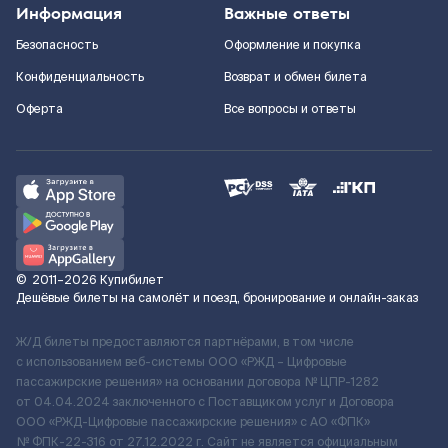
Информация
Важные ответы
Безопасность
Оформление и покупка
Конфиденциальность
Возврат и обмен билета
Оферта
Все вопросы и ответы
©
2011–2026
Купибилет
Дешёвые билеты на самолёт и поезд, бронирование и онлайн-заказ
Ж/Д билеты предоставляются партнёрами, в том числе
с использованием веб-системы ООО «РЖД – Цифровые
пассажирские решения» на основании договора № ЦПР-1282
от 04.04.2024 заключенного с Поставщиком услуг и Договора
ООО «РЖД-Цифровые пассажирские решения» c АО «ФПК»
№ ФПК-22-316 от 27.12.2022 г. Сайт не является официальным