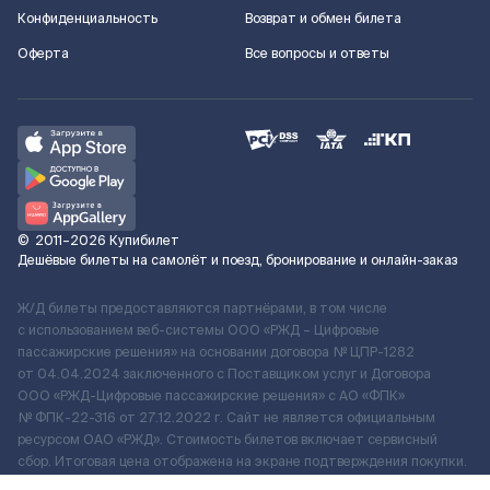
Конфиденциальность
Возврат и обмен билета
Оферта
Все вопросы и ответы
©
2011–2026
Купибилет
Дешёвые билеты на самолёт и поезд, бронирование и онлайн-заказ
Ж/Д билеты предоставляются партнёрами, в том числе
с использованием веб-системы ООО «РЖД – Цифровые
пассажирские решения» на основании договора № ЦПР-1282
от 04.04.2024 заключенного с Поставщиком услуг и Договора
ООО «РЖД-Цифровые пассажирские решения» c АО «ФПК»
№ ФПК-22-316 от 27.12.2022 г. Сайт не является официальным
ресурсом ОАО «РЖД». Стоимость билетов включает сервисный
сбор. Итоговая цена отображена на экране подтверждения покупки.
По вопросам рассмотрения обращений, жалоб, претензий граждан