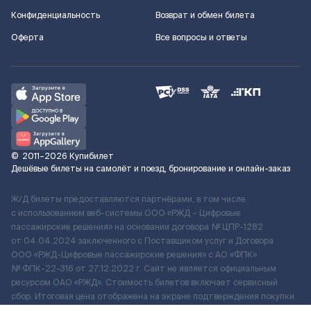
Конфиденциальность
Возврат и обмен билета
Оферта
Все вопросы и ответы
©
2011–2026
Купибилет
Дешёвые билеты на самолёт и поезд, бронирование и онлайн-заказ
Ж/Д билеты предоставляются партнёрами, в том числе
с использованием веб-системы ООО «РЖД – Цифровые
пассажирские решения» на основании договора № ЦПР-1282
от 04.04.2024 заключенного с Поставщиком услуг и Договора
ООО «РЖД-Цифровые пассажирские решения» c АО «ФПК»
№ ФПК-22-316 от 27.12.2022 г. Сайт не является официальным
ресурсом ОАО «РЖД». Стоимость билетов включает сервисный
сбор. Итоговая цена отображена на экране подтверждения покупки.
По вопросам рассмотрения обращений, жалоб, претензий граждан