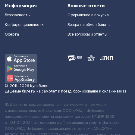
Информация
Важные ответы
Безопасность
Оформление и покупка
Конфиденциальность
Возврат и обмен билета
Оферта
Все вопросы и ответы
©
2011–2026
Купибилет
Дешёвые билеты на самолёт и поезд, бронирование и онлайн-заказ
Ж/Д билеты предоставляются партнёрами, в том числе
с использованием веб-системы ООО «РЖД – Цифровые
пассажирские решения» на основании договора № ЦПР-1282
от 04.04.2024 заключенного с Поставщиком услуг и Договора
ООО «РЖД-Цифровые пассажирские решения» c АО «ФПК»
№ ФПК-22-316 от 27.12.2022 г. Сайт не является официальным