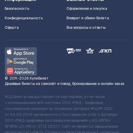
Безопасность
Оформление и покупка
Конфиденциальность
Возврат и обмен билета
Оферта
Все вопросы и ответы
©
2011–2026
Купибилет
Дешёвые билеты на самолёт и поезд, бронирование и онлайн-заказ
Ж/Д билеты предоставляются партнёрами, в том числе
с использованием веб-системы ООО «РЖД – Цифровые
пассажирские решения» на основании договора № ЦПР-1282
от 04.04.2024 заключенного с Поставщиком услуг и Договора
ООО «РЖД-Цифровые пассажирские решения» c АО «ФПК»
№ ФПК-22-316 от 27.12.2022 г. Сайт не является официальным
ресурсом ОАО «РЖД». Стоимость билетов включает сервисный