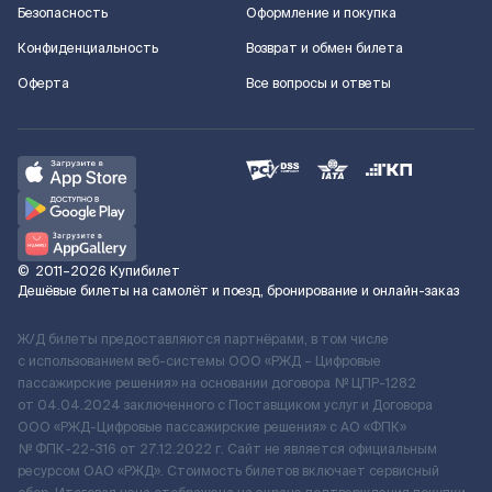
Безопасность
Оформление и покупка
Конфиденциальность
Возврат и обмен билета
Оферта
Все вопросы и ответы
©
2011–2026
Купибилет
Дешёвые билеты на самолёт и поезд, бронирование и онлайн-заказ
Ж/Д билеты предоставляются партнёрами, в том числе
с использованием веб-системы ООО «РЖД – Цифровые
пассажирские решения» на основании договора № ЦПР-1282
от 04.04.2024 заключенного с Поставщиком услуг и Договора
ООО «РЖД-Цифровые пассажирские решения» c АО «ФПК»
№ ФПК-22-316 от 27.12.2022 г. Сайт не является официальным
ресурсом ОАО «РЖД». Стоимость билетов включает сервисный