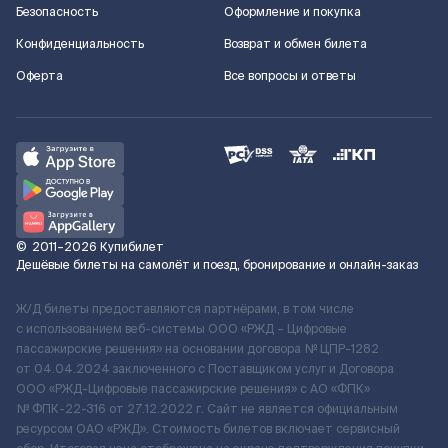
Безопасность
Оформление и покупка
Конфиденциальность
Возврат и обмен билета
Оферта
Все вопросы и ответы
©
2011–2026
Купибилет
Дешёвые билеты на самолёт и поезд, бронирование и онлайн-заказ
Ж/Д билеты предоставляются партнёрами, в том числе
с использованием веб-системы ООО «РЖД – Цифровые
пассажирские решения» на основании договора № ЦПР-1282
от 04.04.2024 заключенного с Поставщиком услуг и Договора
ООО «РЖД-Цифровые пассажирские решения» c АО «ФПК»
№ ФПК-22-316 от 27.12.2022 г. Сайт не является официальным
ресурсом ОАО «РЖД». Стоимость билетов включает сервисный