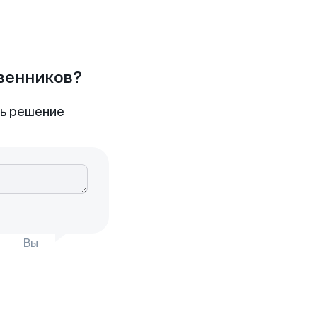
твенников?
ть решение
Вы