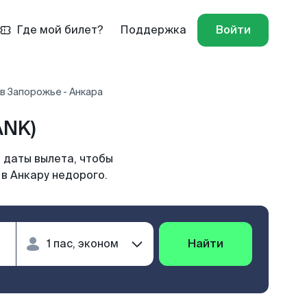
Где мой билет?
Поддержка
Войти
в Запорожье - Анкара
ANK)
 даты вылета, чтобы
в Анкару недорого.
Найти