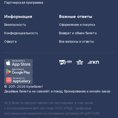
Партнерская программа
Информация
Важные ответы
Безопасность
Оформление и покупка
Конфиденциальность
Возврат и обмен билета
Оферта
Все вопросы и ответы
©
2011–2026
Купибилет
Дешёвые билеты на самолёт и поезд, бронирование и онлайн-заказ
Ж/Д билеты предоставляются партнёрами, в том числе
с использованием веб-системы ООО «РЖД – Цифровые
пассажирские решения» на основании договора № ЦПР-1282