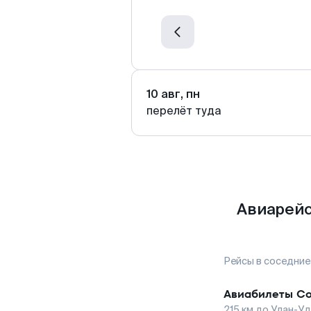
10 авг, пн
перелёт туда
Авиарейс
Рейсы в соседние
Авиабилеты
Со
215
км до
Улан-У