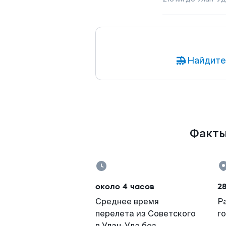
Найдите
Факты 
около 4 часов
28
Среднее время
Р
перелета из Советского
г
в Улан-Удэ без