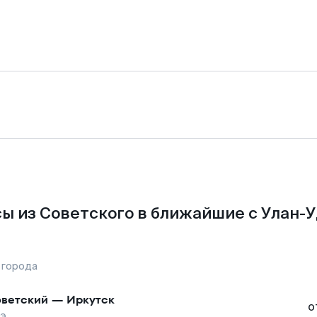
ы из Советского в ближайшие с Улан-У
 города
ветский
—
Иркутск
о
дэ