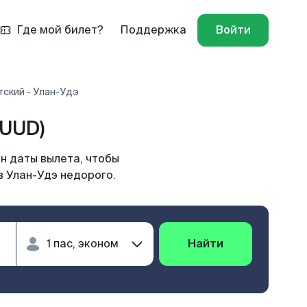
Где мой билет?
Поддержка
Войти
ский - Улан-Удэ
(UUD)
н даты вылета, чтобы
в Улан-Удэ недорого.
Найти