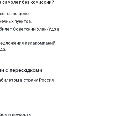
а самолет без комиссии?
аются по цене.
нечных пунктов.
 билет Советский Улан-Удэ в
редложения авиакомпаний,
дэ.
ли с пересадками
абилетом в страну Россия
йсы и лоукосты.