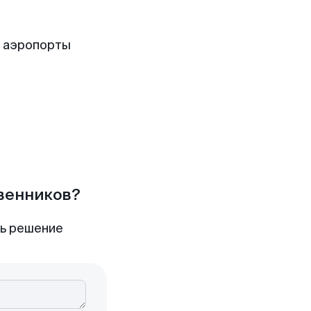
е аэропорты
твенников?
ть решение