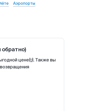
лёте
Аэропорты
и обратно)
ыгодной цене🙌. Также вы
у возвращения