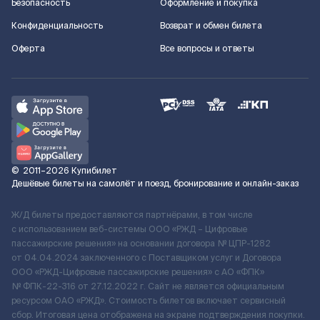
Безопасность
Оформление и покупка
Конфиденциальность
Возврат и обмен билета
Оферта
Все вопросы и ответы
©
2011–2026
Купибилет
Дешёвые билеты на самолёт и поезд, бронирование и онлайн-заказ
Ж/Д билеты предоставляются партнёрами, в том числе
с использованием веб-системы ООО «РЖД – Цифровые
пассажирские решения» на основании договора № ЦПР-1282
от 04.04.2024 заключенного с Поставщиком услуг и Договора
ООО «РЖД-Цифровые пассажирские решения» c АО «ФПК»
№ ФПК-22-316 от 27.12.2022 г. Сайт не является официальным
ресурсом ОАО «РЖД». Стоимость билетов включает сервисный
сбор. Итоговая цена отображена на экране подтверждения покупки.