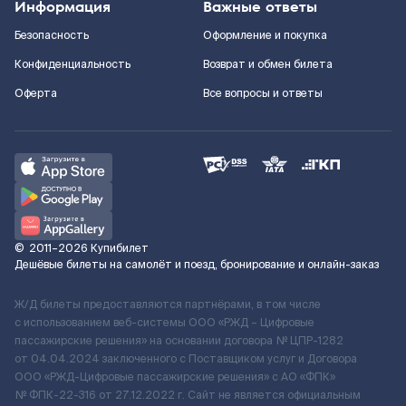
Информация
Важные ответы
Безопасность
Оформление и покупка
Конфиденциальность
Возврат и обмен билета
Оферта
Все вопросы и ответы
©
2011–2026
Купибилет
Дешёвые билеты на самолёт и поезд, бронирование и онлайн-заказ
Ж/Д билеты предоставляются партнёрами, в том числе
с использованием веб-системы ООО «РЖД – Цифровые
пассажирские решения» на основании договора № ЦПР-1282
от 04.04.2024 заключенного с Поставщиком услуг и Договора
ООО «РЖД-Цифровые пассажирские решения» c АО «ФПК»
№ ФПК-22-316 от 27.12.2022 г. Сайт не является официальным