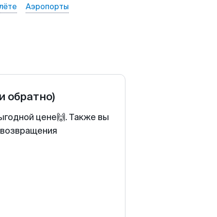
лёте
Аэропорты
 и обратно)
ыгодной цене🙌. Также вы
у возвращения