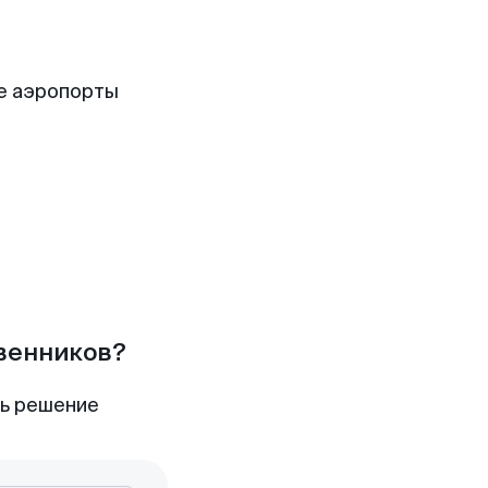
е аэропорты
твенников?
ть решение