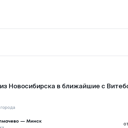
из Новосибирска в ближайшие с Витеб
 города
лмачево
—
Минск
о
ка