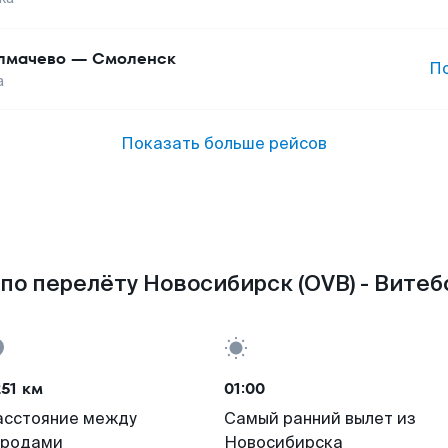
лмачево
—
Смоленск
П
а
Показать больше рейсов
по перелёту Новосибирск (OVB) - Витебс
51 км
01:00
асстояние между
Самый ранний вылет из
ородами
Новосибирска