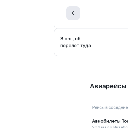
8 авг, сб
перелёт туда
Авиарейсы 
Рейсы в соседние
Авиабилеты
То
204
км до
Витебс