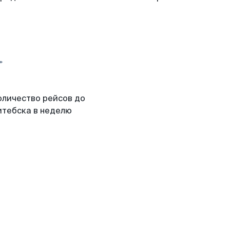
оличество рейсов до
итебска в неделю