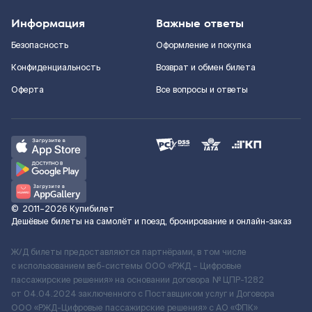
Информация
Важные ответы
Безопасность
Оформление и покупка
Конфиденциальность
Возврат и обмен билета
Оферта
Все вопросы и ответы
©
2011–2026
Купибилет
Дешёвые билеты на самолёт и поезд, бронирование и онлайн-заказ
Ж/Д билеты предоставляются партнёрами, в том числе
с использованием веб-системы ООО «РЖД – Цифровые
пассажирские решения» на основании договора № ЦПР-1282
от 04.04.2024 заключенного с Поставщиком услуг и Договора
ООО «РЖД-Цифровые пассажирские решения» c АО «ФПК»