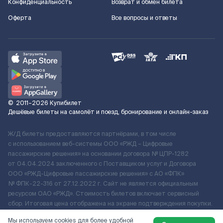
Конфиденциальность
Возврат и обмен билета
Оферта
Все вопросы и ответы
©
2011–2026
Купибилет
Дешёвые билеты на самолёт и поезд, бронирование и онлайн-заказ
Ж/Д билеты предоставляются партнёрами, в том числе
с использованием веб-системы ООО «РЖД – Цифровые
пассажирские решения» на основании договора № ЦПР-1282
от 04.04.2024 заключенного с Поставщиком услуг и Договора
ООО «РЖД-Цифровые пассажирские решения» c АО «ФПК»
№ ФПК-22-316 от 27.12.2022 г. Сайт не является официальным
ресурсом ОАО «РЖД». Стоимость билетов включает сервисный
сбор. Итоговая цена отображена на экране подтверждения покупки.
По вопросам рассмотрения обращений, жалоб, претензий граждан
Мы используем cookies для более удобной