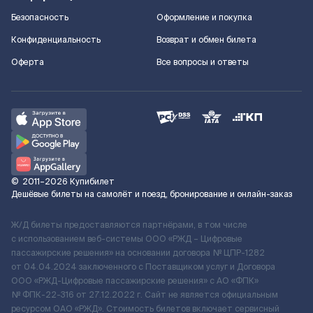
Безопасность
Оформление и покупка
Конфиденциальность
Возврат и обмен билета
Оферта
Все вопросы и ответы
©
2011–2026
Купибилет
Дешёвые билеты на самолёт и поезд, бронирование и онлайн-заказ
Ж/Д билеты предоставляются партнёрами, в том числе
с использованием веб-системы ООО «РЖД – Цифровые
пассажирские решения» на основании договора № ЦПР-1282
от 04.04.2024 заключенного с Поставщиком услуг и Договора
ООО «РЖД-Цифровые пассажирские решения» c АО «ФПК»
№ ФПК-22-316 от 27.12.2022 г. Сайт не является официальным
ресурсом ОАО «РЖД». Стоимость билетов включает сервисный