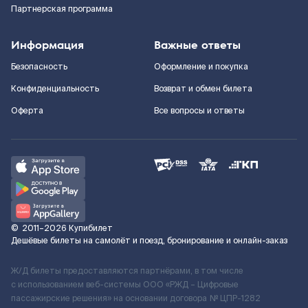
Партнерская программа
Информация
Важные ответы
Безопасность
Оформление и покупка
Конфиденциальность
Возврат и обмен билета
Оферта
Все вопросы и ответы
©
2011–2026
Купибилет
Дешёвые билеты на самолёт и поезд, бронирование и онлайн-заказ
Ж/Д билеты предоставляются партнёрами, в том числе
с использованием веб-системы ООО «РЖД – Цифровые
пассажирские решения» на основании договора № ЦПР-1282