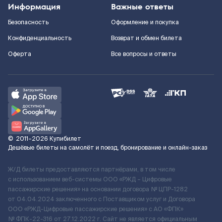
Информация
Важные ответы
Безопасность
Оформление и покупка
Конфиденциальность
Возврат и обмен билета
Оферта
Все вопросы и ответы
©
2011–2026
Купибилет
Дешёвые билеты на самолёт и поезд, бронирование и онлайн-заказ
Ж/Д билеты предоставляются партнёрами, в том числе
с использованием веб-системы ООО «РЖД – Цифровые
пассажирские решения» на основании договора № ЦПР-1282
от 04.04.2024 заключенного с Поставщиком услуг и Договора
ООО «РЖД-Цифровые пассажирские решения» c АО «ФПК»
№ ФПК-22-316 от 27.12.2022 г. Сайт не является официальным