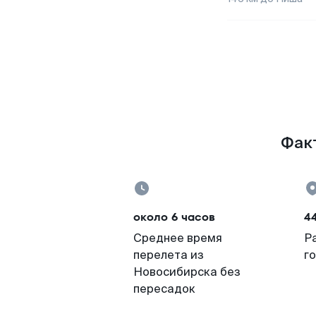
Факт
около 6 часов
4
Среднее время
Р
перелета из
г
Новосибирска без
пересадок