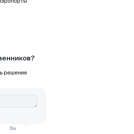
аэропорты
твенников?
ть решение
Вы