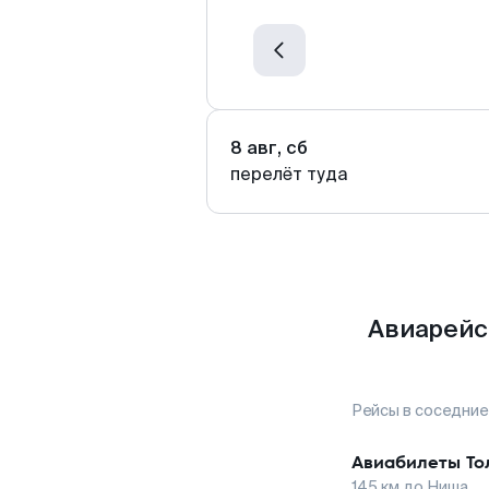
8 авг, сб
перелёт туда
Авиарейс
Рейсы в соседние
Авиабилеты
То
145
км до
Ниша