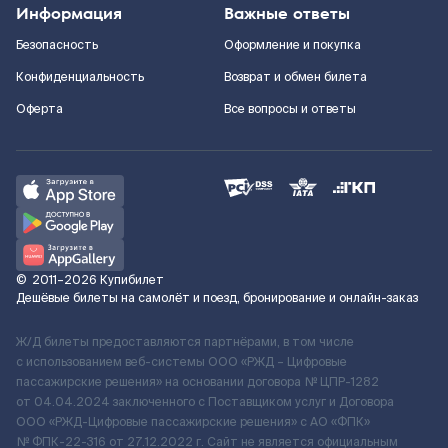
Информация
Важные ответы
Безопасность
Оформление и покупка
Конфиденциальность
Возврат и обмен билета
Оферта
Все вопросы и ответы
©
2011–2026
Купибилет
Дешёвые билеты на самолёт и поезд, бронирование и онлайн-заказ
Ж/Д билеты предоставляются партнёрами, в том числе
с использованием веб-системы ООО «РЖД – Цифровые
пассажирские решения» на основании договора № ЦПР-1282
от 04.04.2024 заключенного с Поставщиком услуг и Договора
ООО «РЖД-Цифровые пассажирские решения» c АО «ФПК»
№ ФПК-22-316 от 27.12.2022 г. Сайт не является официальным