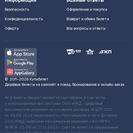
Информация
Важные ответы
Безопасность
Оформление и покупка
Конфиденциальность
Возврат и обмен билета
Оферта
Все вопросы и ответы
©
2011–2026
Купибилет
Дешёвые билеты на самолёт и поезд, бронирование и онлайн-заказ
Ж/Д билеты предоставляются партнёрами, в том числе
с использованием веб-системы ООО «РЖД – Цифровые
пассажирские решения» на основании договора № ЦПР-1282
от 04.04.2024 заключенного с Поставщиком услуг и Договора
ООО «РЖД-Цифровые пассажирские решения» c АО «ФПК»
№ ФПК-22-316 от 27.12.2022 г. Сайт не является официальным