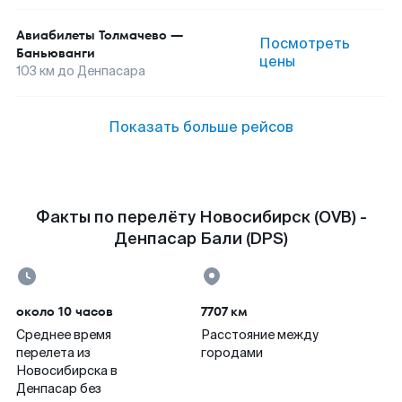
Авиабилеты
Толмачево
—
Посмотреть
Баньюванги
цены
103
км до
Денпасара
Показать больше рейсов
Факты по перелёту Новосибирск (OVB) -
Денпасар Бали (DPS)
около 10 часов
7707 км
Среднее время
Расстояние между
перелета из
городами
Новосибирска в
Денпасар без