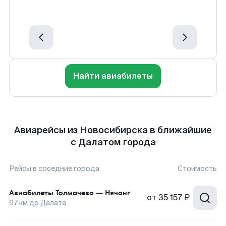
Найти авиабилеты
Авиарейсы из Новосибирска в ближайшие
с Далатом города
Рейсы в соседние города
Стоимость
Авиабилеты
Толмачево
—
Нячанг
от
35 157 ₽
97
км до
Далата