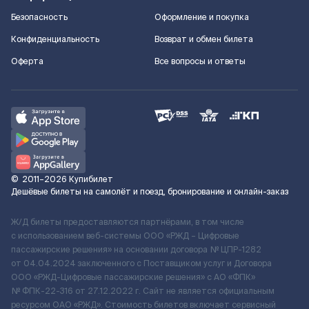
Безопасность
Оформление и покупка
Конфиденциальность
Возврат и обмен билета
Оферта
Все вопросы и ответы
©
2011–2026
Купибилет
Дешёвые билеты на самолёт и поезд, бронирование и онлайн-заказ
Ж/Д билеты предоставляются партнёрами, в том числе
с использованием веб-системы ООО «РЖД – Цифровые
пассажирские решения» на основании договора № ЦПР-1282
от 04.04.2024 заключенного с Поставщиком услуг и Договора
ООО «РЖД-Цифровые пассажирские решения» c АО «ФПК»
№ ФПК-22-316 от 27.12.2022 г. Сайт не является официальным
ресурсом ОАО «РЖД». Стоимость билетов включает сервисный