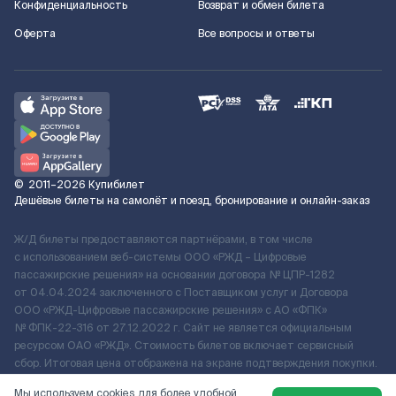
Конфиденциальность
Возврат и обмен билета
Оферта
Все вопросы и ответы
©
2011–2026
Купибилет
Дешёвые билеты на самолёт и поезд, бронирование и онлайн-заказ
Ж/Д билеты предоставляются партнёрами, в том числе
с использованием веб-системы ООО «РЖД – Цифровые
пассажирские решения» на основании договора № ЦПР-1282
от 04.04.2024 заключенного с Поставщиком услуг и Договора
ООО «РЖД-Цифровые пассажирские решения» c АО «ФПК»
№ ФПК-22-316 от 27.12.2022 г. Сайт не является официальным
ресурсом ОАО «РЖД». Стоимость билетов включает сервисный
сбор. Итоговая цена отображена на экране подтверждения покупки.
По вопросам рассмотрения обращений, жалоб, претензий граждан
Мы используем cookies для более удобной