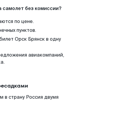
а самолет без комиссии?
аются по цене.
нечных пунктов.
билет Орск Брянск в одну
редложения авиакомпаний,
а.
ересадками
м в страну Россия двумя