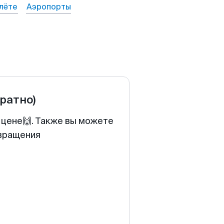
лёте
Аэропорты
братно)
 цене🙌. Также вы можете
звращения