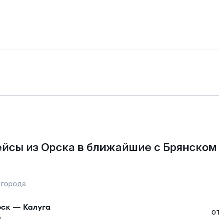
йсы из Орска в ближайшие с Брянском
 города
ск
—
Калуга
о
а