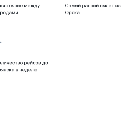
асстояние между
Самый ранний вылет из
ородами
Орска
оличество рейсов до
рянска в неделю