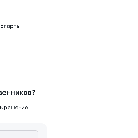
ропорты
твенников?
ть решение