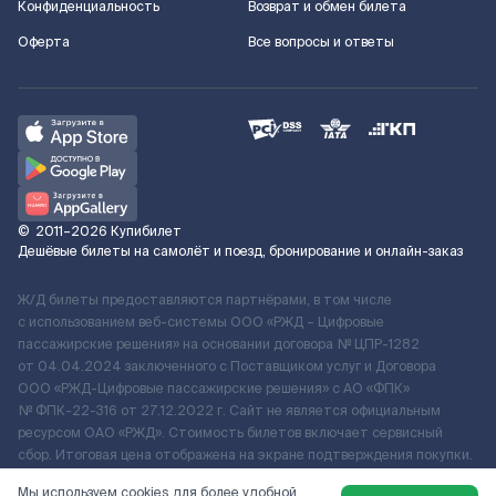
Конфиденциальность
Возврат и обмен билета
Оферта
Все вопросы и ответы
©
2011–2026
Купибилет
Дешёвые билеты на самолёт и поезд, бронирование и онлайн-заказ
Ж/Д билеты предоставляются партнёрами, в том числе
с использованием веб-системы ООО «РЖД – Цифровые
пассажирские решения» на основании договора № ЦПР-1282
от 04.04.2024 заключенного с Поставщиком услуг и Договора
ООО «РЖД-Цифровые пассажирские решения» c АО «ФПК»
№ ФПК-22-316 от 27.12.2022 г. Сайт не является официальным
ресурсом ОАО «РЖД». Стоимость билетов включает сервисный
сбор. Итоговая цена отображена на экране подтверждения покупки.
По вопросам рассмотрения обращений, жалоб, претензий граждан
Мы используем cookies для более удобной