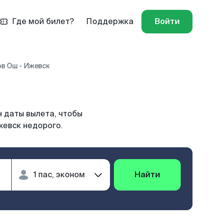
Где мой билет?
Поддержка
Войти
ов Ош - Ижевск
 даты вылета, чтобы
жевск недорого.
Найти