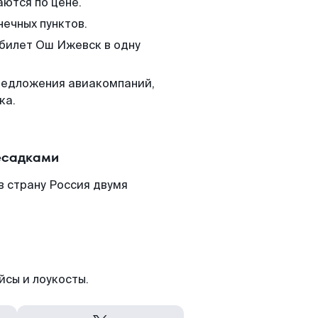
аются по цене.
нечных пунктов.
 билет Ош Ижевск в одну
редложения авиакомпаний,
ка.
есадками
в страну Россия двумя
йсы и лоукосты.