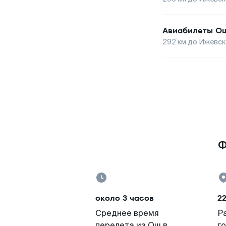
Авиабилеты
О
292
км до
Ижевск
Ф
около 3 часов
22
Среднее время
Р
перелета из Ош в
г