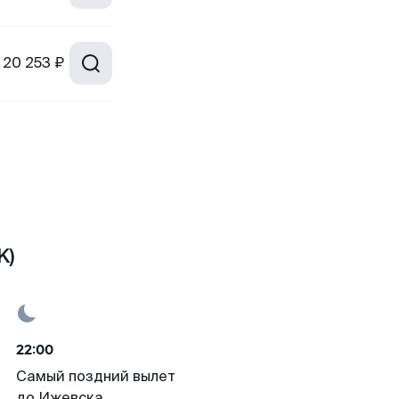
20 253 ₽
K)
22:00
Самый поздний вылет
до Ижевска