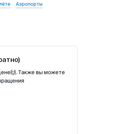
лёте
Аэропорты
ратно)
цене🙌. Также вы можете
звращения