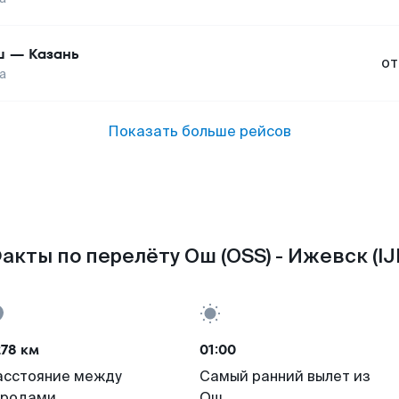
ш
—
Казань
от
а
Показать больше рейсов
акты по перелёту Ош (OSS) - Ижевск (IJ
78 км
01:00
асстояние между
Самый ранний вылет из
ородами
Ош