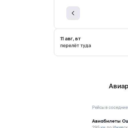
11 авг, вт
перелёт туда
Авиар
Рейсы в соседние
Авиабилеты
О
295
км до
Ижевск