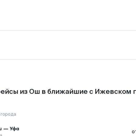
ейсы из Ош в ближайшие с Ижевском 
 города
ш
—
Уфа
о
а