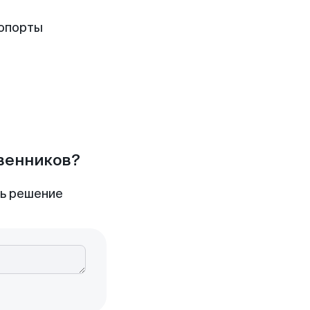
опорты
твенников?
ть решение