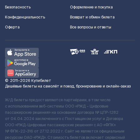
Безопасность
Оформление и покупка
Конфиденциальность
Возврат и обмен билета
Оферта
Все вопросы и ответы
©
2011–2026
Купибилет
Дешёвые билеты на самолёт и поезд, бронирование и онлайн-заказ
Ж/Д билеты предоставляются партнёрами, в том числе
с использованием веб-системы ООО «РЖД – Цифровые
пассажирские решения» на основании договора № ЦПР-1282
от 04.04.2024 заключенного с Поставщиком услуг и Договора
ООО «РЖД-Цифровые пассажирские решения» c АО «ФПК»
№ ФПК-22-316 от 27.12.2022 г. Сайт не является официальным
ресурсом ОАО «РЖД». Стоимость билетов включает сервисный