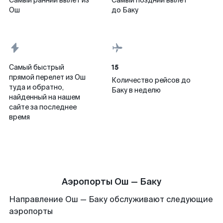
Самый ранний вылет из
Самый поздний вылет
Ош
до Баку
15
Самый быстрый
прямой перелет из Ош
Количество рейсов до
туда и обратно,
Баку в неделю
найденный на нашем
сайте за последнее
время
Аэропорты Ош — Баку
Направление Ош — Баку обслуживают следующие
аэропорты