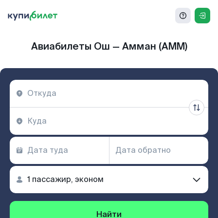
Авиабилеты Ош — Амман (AMM)
Найти